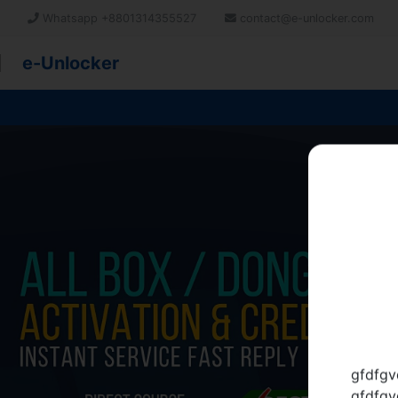
Whatsapp +8801314355527
contact@e-unlocker.com
e-Unlocker