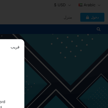
$ USD
Arabic
منزل
دخول
قريب