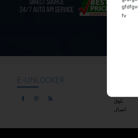
gfdfgv
gfdfgv
gfdfgv
fv
E-UNLOCKER
بط مفيدة
المعرفة
بلوق
اتصال