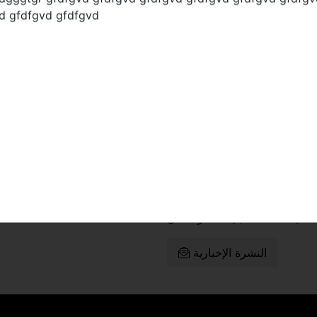
d gfdfgvd gfdfgvd gfdfgvd gfdfgvd gfdfgvd gfdfgvd gfdf
dgggtgr gfdfgvd gfdfgvd gfdfgvd gfdfgvd gfdfgvd gfdfgv
d gfdfgvd gfdfgvd
يشترك
روا
النشرة الإخبارية