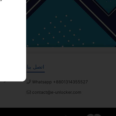
gvd
d
اتصل بنا
لا تفوت تحديثاتنا المستقبلية! اشترك الآن!
Whatsapp +8801314355527
contact@e-unlocker.com